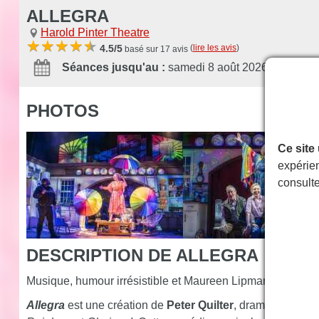
ALLEGRA
Harold Pinter Theatre
(
lire les avis
)
4.5/5
basé sur 17 avis
Séances jusqu'au :
samedi 8 août 2026
PHOTOS
Ce site
expérien
consult
DESCRIPTION DE ALLEGRA
Musique, humour irrésistible et Maureen Lipman :
Allegra
Allegra
est une création de
Peter Quilter
, dramaturge nom