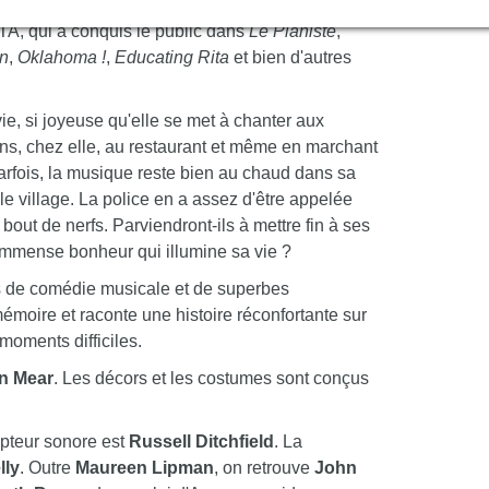
ante et pleine de tendresse met en vedette
A, qui a conquis le public dans
Le Pianiste
,
n
,
Oklahoma !
,
Educating Rita
et bien d'autres
ie, si joyeuse qu'elle se met à chanter aux
ns, chez elle, au restaurant et même en marchant
arfois, la musique reste bien au chaud dans sa
 le village. La police en a assez d'être appelée
à bout de nerfs. Parviendront-ils à mettre fin à ses
'immense bonheur qui illumine sa vie ?
s de comédie musicale et de superbes
moire et raconte une histoire réconfortante sur
 moments difficiles.
n Mear
. Les décors et les costumes sont conçus
pteur sonore est
Russell Ditchfield
. La
lly
. Outre
Maureen Lipman
, on retrouve
John