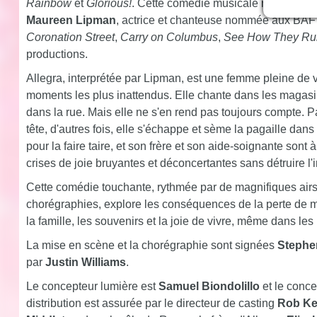
Rainbow
et
Glorious!
. Cette comédie musicale rafraîchiss
Maureen Lipman
, actrice et chanteuse nommée aux BAFT
Coronation Street
,
Carry on Columbus
,
See How They Ru
productions.
Allegra, interprétée par Lipman, est une femme pleine de v
moments les plus inattendus. Elle chante dans les magasi
dans la rue. Mais elle ne s'en rend pas toujours compte. P
tête, d'autres fois, elle s'échappe et sème la pagaille dans
pour la faire taire, et son frère et son aide-soignante sont 
crises de joie bruyantes et déconcertantes sans détruire l
Cette comédie touchante, rythmée par de magnifiques air
chorégraphies, explore les conséquences de la perte de mé
la famille, les souvenirs et la joie de vivre, même dans les
La mise en scène et la chorégraphie sont signées
Stephe
par
Justin Williams
.
Le concepteur lumière est
Samuel Biondolillo
et le conce
distribution est assurée par le directeur de casting
Rob Ke