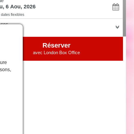
te
dates flexibles
aces
Réserver
avec
London Box Office
eure
isons,