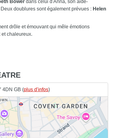
beth Bower
dans celui d'Anna, son aide-
. Deux doublures sont également prévues :
Helen
ment drôle et émouvant qui mêle émotions
 et chaleureux.
EATRE
Y 4DN GB (
plus d'infos
)