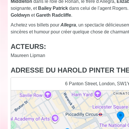
Middleton
dans le rôle de Ronan, le frère d'Allegra,
Eliza
soignante, et
Bailey Patrick
dans celui de l'agent Rogers
Goldwyn
et
Gareth Radcliffe
.
Achetez vos billets pour
Allegra
, un spectacle délicieuse
sincères et humour pour créer quelque chose de charmant
ACTEURS:
Maureen Lipman
ADRESSE DU HAROLD PINTER TH
6 Panton Street, London, SW1