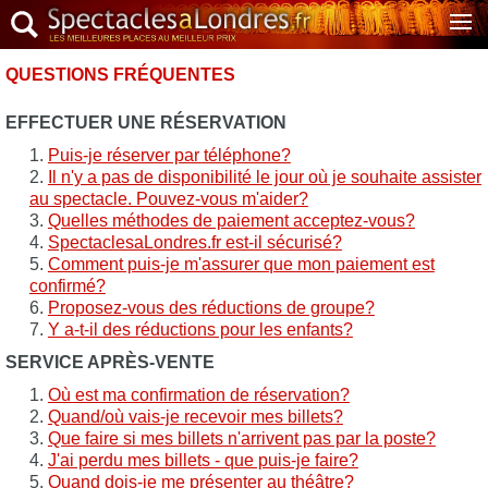
QUESTIONS FRÉQUENTES
EFFECTUER UNE RÉSERVATION
Puis-je réserver par téléphone?
Il n'y a pas de disponibilité le jour où je souhaite assister
au spectacle. Pouvez-vous m'aider?
Quelles méthodes de paiement acceptez-vous?
SpectaclesaLondres.fr est-il sécurisé?
Comment puis-je m'assurer que mon paiement est
confirmé?
Proposez-vous des réductions de groupe?
Y a-t-il des réductions pour les enfants?
SERVICE APRÈS-VENTE
Où est ma confirmation de réservation?
Quand/où vais-je recevoir mes billets?
Que faire si mes billets n'arrivent pas par la poste?
J'ai perdu mes billets - que puis-je faire?
Quand dois-je me présenter au théâtre?