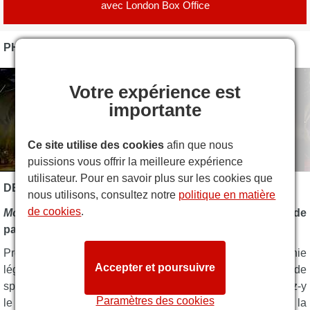
avec
London Box Office
PHOTOS
Votre expérience est
importante
Ce site utilise des cookies
afin que nous
puissions vous offrir la meilleure expérience
utilisateur. Pour en savoir plus sur les cookies que
DESCRIPTION DE MY NEIGHBOUR TOTORO
nous utilisons, consultez notre
politique en matière
de cookies
.
Mon voisin Totoro
– Une histoire enchanteresse de
passage à l'âge adulte
Prenez la Royal Shakespeare Company, une compagnie
Accepter et poursuivre
légendaire qui enchante le public avec une vaste gamme de
spectacles de comédies musicales exceptionnels. Ajoutez-y
Paramètres des cookies
le talentueux producteur exécutif Joe Hisaishi. Incorporez la