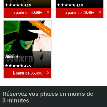
4.8/5
4.7/5
à partir de
50,99€
à partir de
29,49€
Special Prices
Wicked
Wicked
4.7/5
à partir de
36,49€
Réservez vos places en moins de
3 minutes