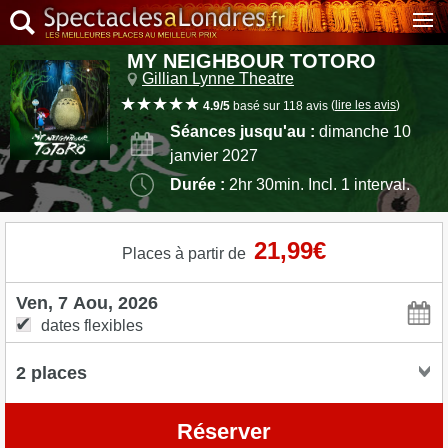
MY NEIGHBOUR TOTORO
Gillian Lynne Theatre
(
lire les avis
)
4.9/5
basé sur 118 avis
Séances jusqu'au :
dimanche 10
janvier 2027
Durée :
2hr 30min. Incl. 1 interval.
21,99€
Places à partir de
dates flexibles
Réserver