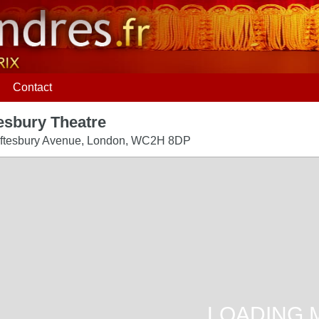
Contact
esbury Theatre
ftesbury Avenue
,
London
,
WC2H 8DP