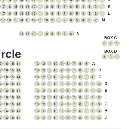
K
17
16
15
14
13
12
11
10
9
8
7
6
5
4
3
2
1
L
17
16
15
14
13
12
11
10
9
8
7
6
5
4
3
2
1
M
17
16
15
14
13
12
11
10
9
8
7
6
5
4
3
2
N
14
13
12
11
10
9
8
7
6
BOX C
3
2
1
rcle
BOX D
3
2
1
A
7
16
15
14
13
12
11
10
9
8
7
6
5
B
7
16
15
14
13
12
11
10
9
8
7
6
5
4
C
7
16
15
14
13
12
11
10
9
8
7
6
5
4
D
7
16
15
14
13
12
11
10
9
8
7
6
5
4
3
E
7
16
15
14
13
12
11
10
9
8
7
6
5
4
3
F
7
16
15
14
13
12
11
10
9
8
7
6
5
4
3
G
7
16
15
14
13
12
11
10
9
8
7
6
5
4
3
H
7
16
15
14
13
12
11
10
9
8
7
6
5
4
3
J
7
16
15
14
13
12
11
10
9
8
7
6
5
4
3