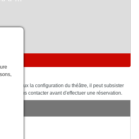
E
eure
isons,
ète au mieux la configuration du théâtre, il peut subsister
vités à nous contacter avant d'effectuer une réservation.
E