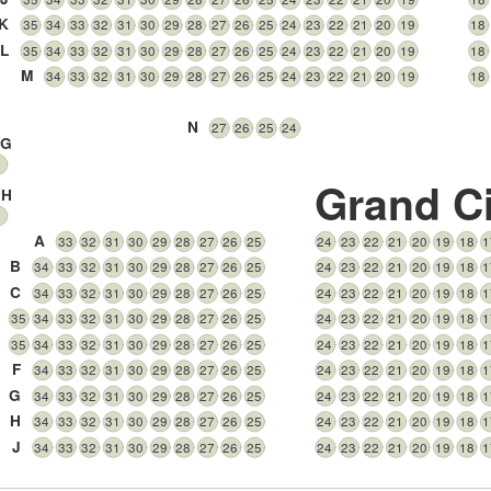
K
35
34
33
32
31
30
29
28
27
26
25
24
23
22
21
20
19
18
L
35
34
33
32
31
30
29
28
27
26
25
24
23
22
21
20
19
18
M
34
33
32
31
30
29
28
27
26
25
24
23
22
21
20
19
18
N
27
26
25
24
 G
1
Grand Ci
 H
1
A
33
32
31
30
29
28
27
26
25
24
23
22
21
20
19
18
1
B
34
33
32
31
30
29
28
27
26
25
24
23
22
21
20
19
18
1
C
34
33
32
31
30
29
28
27
26
25
24
23
22
21
20
19
18
1
35
34
33
32
31
30
29
28
27
26
25
24
23
22
21
20
19
18
1
35
34
33
32
31
30
29
28
27
26
25
24
23
22
21
20
19
18
1
F
34
33
32
31
30
29
28
27
26
25
24
23
22
21
20
19
18
1
G
34
33
32
31
30
29
28
27
26
25
24
23
22
21
20
19
18
1
H
34
33
32
31
30
29
28
27
26
25
24
23
22
21
20
19
18
1
J
34
33
32
31
30
29
28
27
26
25
24
23
22
21
20
19
18
1