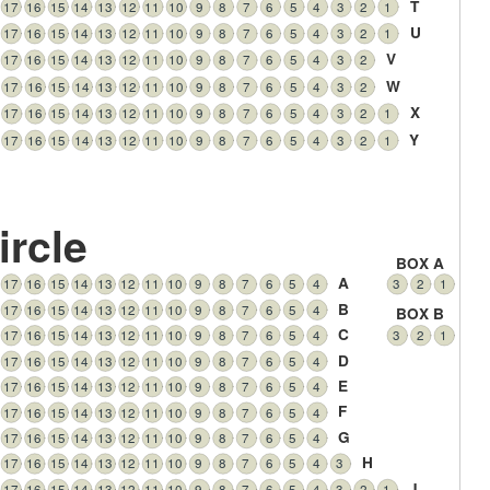
T
17
16
15
14
13
12
11
10
9
8
7
6
5
4
3
2
1
U
17
16
15
14
13
12
11
10
9
8
7
6
5
4
3
2
1
V
17
16
15
14
13
12
11
10
9
8
7
6
5
4
3
2
W
17
16
15
14
13
12
11
10
9
8
7
6
5
4
3
2
X
17
16
15
14
13
12
11
10
9
8
7
6
5
4
3
2
1
Y
17
16
15
14
13
12
11
10
9
8
7
6
5
4
3
2
1
ircle
BOX A
A
17
16
15
14
13
12
11
10
9
8
7
6
5
4
3
2
1
B
17
16
15
14
13
12
11
10
9
8
7
6
5
4
BOX B
C
17
16
15
14
13
12
11
10
9
8
7
6
5
4
3
2
1
D
17
16
15
14
13
12
11
10
9
8
7
6
5
4
E
17
16
15
14
13
12
11
10
9
8
7
6
5
4
F
17
16
15
14
13
12
11
10
9
8
7
6
5
4
G
17
16
15
14
13
12
11
10
9
8
7
6
5
4
H
17
16
15
14
13
12
11
10
9
8
7
6
5
4
3
J
17
16
15
14
13
12
11
10
9
8
7
6
5
4
3
2
1