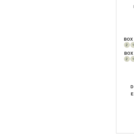
BOX
2
BOX
2
D
E