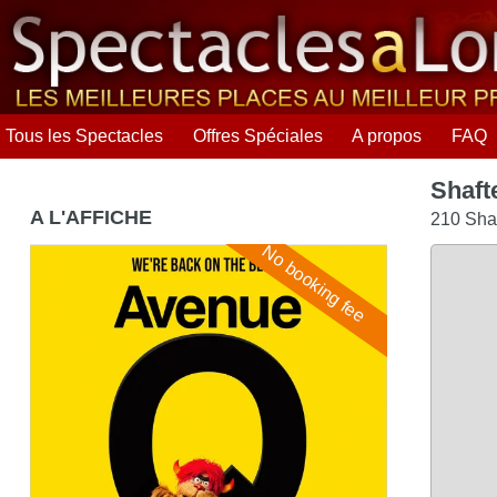
Tous les Spectacles
Offres Spéciales
A propos
FAQ
Shaft
A L'AFFICHE
210 Sha
No booking fee
Avenue Q