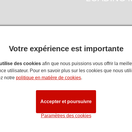
Votre expérience est importante
ITINÉRAIR
 utilise des cookies
afin que nous puissions vous offrir la meill
ce utilisateur. Pour en savoir plus sur les cookies que nous util
e salle du Shaftesbury Theatre
ez notre
politique en matière de cookies
.
on
: nous faisons de notre mieux pour que notre plan de salle refl
es différences. Les clients ayant des besoins spécifiques sont in
STAG
Accepter et poursuivre
Paramètres des cookies