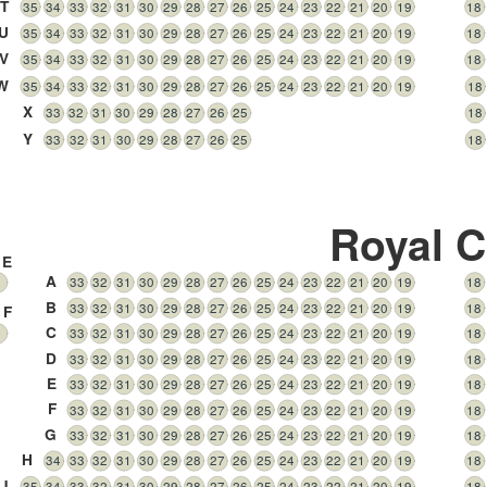
T
35
34
33
32
31
30
29
28
27
26
25
24
23
22
21
20
19
18
U
35
34
33
32
31
30
29
28
27
26
25
24
23
22
21
20
19
18
V
35
34
33
32
31
30
29
28
27
26
25
24
23
22
21
20
19
18
W
35
34
33
32
31
30
29
28
27
26
25
24
23
22
21
20
19
18
X
33
32
31
30
29
28
27
26
25
18
Y
33
32
31
30
29
28
27
26
25
18
Royal C
 E
A
1
33
32
31
30
29
28
27
26
25
24
23
22
21
20
19
18
B
33
32
31
30
29
28
27
26
25
24
23
22
21
20
19
18
 F
C
1
33
32
31
30
29
28
27
26
25
24
23
22
21
20
19
18
D
33
32
31
30
29
28
27
26
25
24
23
22
21
20
19
18
E
33
32
31
30
29
28
27
26
25
24
23
22
21
20
19
18
F
33
32
31
30
29
28
27
26
25
24
23
22
21
20
19
18
G
33
32
31
30
29
28
27
26
25
24
23
22
21
20
19
18
H
34
33
32
31
30
29
28
27
26
25
24
23
22
21
20
19
18
J
35
34
33
32
31
30
29
28
27
26
25
24
23
22
21
20
19
18