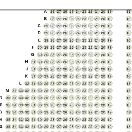
Stal
A
28
27
26
25
24
23
22
21
20
19
18
B
28
27
26
25
24
23
22
21
20
19
18
C
29
28
27
26
25
24
23
22
21
20
19
18
D
29
28
27
26
25
24
23
22
21
20
19
18
E
29
28
27
26
25
24
23
22
21
20
19
18
F
30
29
28
27
26
25
24
23
22
21
20
19
18
G
30
29
28
27
26
25
24
23
22
21
20
19
18
H
31
30
29
28
27
26
25
24
23
22
21
20
19
18
J
31
30
29
28
27
26
25
24
23
22
21
20
19
18
K
31
30
29
28
27
26
25
24
23
22
21
20
19
18
L
32
31
30
29
28
27
26
25
24
23
22
21
20
19
18
M
34
33
32
31
30
29
28
27
26
25
24
23
22
21
20
19
18
N
35
34
33
32
31
30
29
28
27
26
25
24
23
22
21
20
19
18
P
35
34
33
32
31
30
29
28
27
26
25
24
23
22
21
20
19
18
Q
35
34
33
32
31
30
29
28
27
26
25
24
23
22
21
20
19
18
R
35
34
33
32
31
30
29
28
27
26
25
24
23
22
21
20
19
18
S
35
34
33
32
31
30
29
28
27
26
25
24
23
22
21
20
19
18