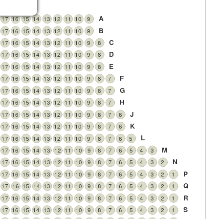
ls
A
17
16
15
14
13
12
11
10
9
B
17
16
15
14
13
12
11
10
9
C
17
16
15
14
13
12
11
10
9
8
D
17
16
15
14
13
12
11
10
9
8
E
17
16
15
14
13
12
11
10
9
8
F
17
16
15
14
13
12
11
10
9
8
7
G
17
16
15
14
13
12
11
10
9
8
7
H
17
16
15
14
13
12
11
10
9
8
7
J
17
16
15
14
13
12
11
10
9
8
7
6
K
17
16
15
14
13
12
11
10
9
8
7
6
L
17
16
15
14
13
12
11
10
9
8
7
6
5
M
17
16
15
14
13
12
11
10
9
8
7
6
5
4
3
N
17
16
15
14
13
12
11
10
9
8
7
6
5
4
3
2
P
17
16
15
14
13
12
11
10
9
8
7
6
5
4
3
2
1
Q
17
16
15
14
13
12
11
10
9
8
7
6
5
4
3
2
1
R
17
16
15
14
13
12
11
10
9
8
7
6
5
4
3
2
1
S
17
16
15
14
13
12
11
10
9
8
7
6
5
4
3
2
1