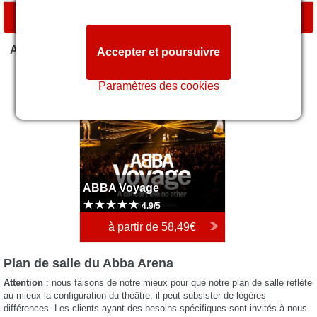
ITINÉRAIRE
A L'AFFICHE
Accepter et poursuivre
Pay No Fees
ABBA Voyage
Paramètres des cookies
ABBA Voyage
4.9/5
à partir de
58,49€
Plan de salle du Abba Arena
Attention
: nous faisons de notre mieux pour que notre plan de salle reflète
au mieux la configuration du théâtre, il peut subsister de légères
différences. Les clients ayant des besoins spécifiques sont invités à nous