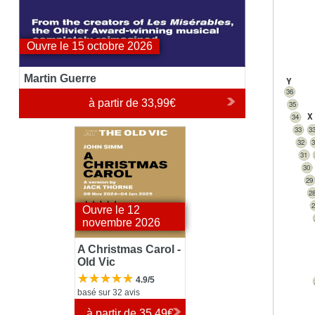
Ouvre le 15 octobre 2026
Martin Guerre
Y
36
à partir de
33,99€
35
X
34
33
3
A Christmas Carol -
32
Old Vic
31
30
29
2
Ouvre le 12
novembre 2026
A Christmas Carol -
Old Vic
4.9/5
basé sur 32 avis
à partir de
35,49€