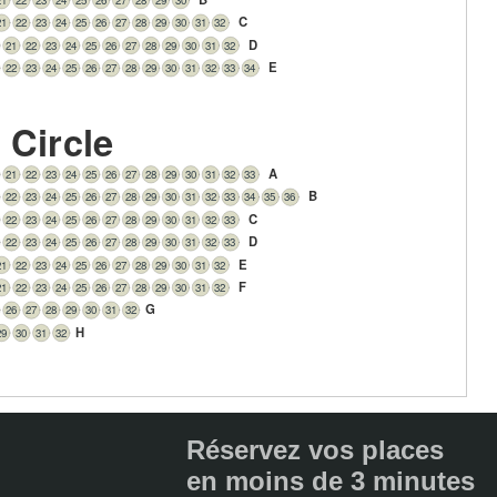
C
21
22
23
24
25
26
27
28
29
30
31
32
D
21
22
23
24
25
26
27
28
29
30
31
32
E
22
23
24
25
26
27
28
29
30
31
32
33
34
s Circle
A
21
22
23
24
25
26
27
28
29
30
31
32
33
B
22
23
24
25
26
27
28
29
30
31
32
33
34
35
36
C
22
23
24
25
26
27
28
29
30
31
32
33
D
22
23
24
25
26
27
28
29
30
31
32
33
E
21
22
23
24
25
26
27
28
29
30
31
32
F
21
22
23
24
25
26
27
28
29
30
31
32
G
26
27
28
29
30
31
32
H
29
30
31
32
Réservez vos places
en moins de 3 minutes