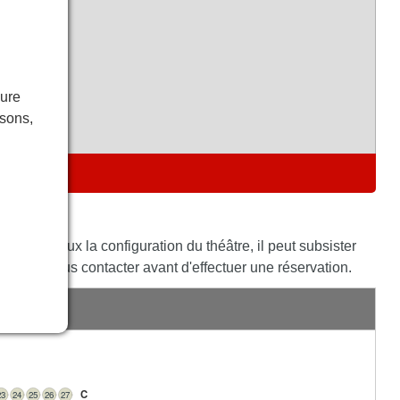
eure
isons,
E
ète au mieux la configuration du théâtre, il peut subsister
vités à nous contacter avant d'effectuer une réservation.
s
C
23
24
25
26
27