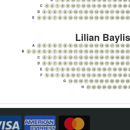
C
5
6
7
8
9
10
11
12
13
14
15
16
17
18
19
20
D
4
5
6
7
8
9
10
11
12
13
14
15
16
17
18
19
20
E
4
5
6
7
8
9
10
11
12
13
14
15
16
17
18
19
20
21
Lilian Bayli
A
3
4
5
6
7
8
9
10
11
12
13
14
15
16
17
18
19
20
B
2
3
4
5
6
7
8
9
10
11
12
13
14
15
16
17
18
19
20
21
C
5
6
7
8
9
10
11
12
13
14
15
16
17
18
19
20
21
D
5
6
7
8
9
10
11
12
13
14
15
16
17
18
19
20
21
E
5
6
7
8
9
10
11
12
13
14
15
16
17
18
19
20
F
5
6
7
8
9
10
11
12
13
14
15
16
17
18
19
20
G
14
15
16
17
18
19
20
21
22
23
24
25
H
21
22
23
24
25
26
27
28