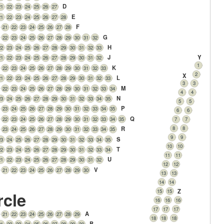
D
21
22
23
24
25
26
27
E
21
22
23
24
25
26
27
28
F
21
22
23
24
25
26
27
28
G
22
23
24
25
26
27
28
29
30
31
32
H
22
23
24
25
26
27
28
29
30
31
32
33
Y
J
21
22
23
24
25
26
27
28
29
30
31
32
1
K
22
23
24
25
26
27
28
29
30
31
32
33
2
X
L
21
22
23
24
25
26
27
28
29
30
31
32
33
3
3
M
22
23
24
25
26
27
28
29
30
31
32
33
34
4
4
N
23
24
25
26
27
28
29
30
31
32
33
34
35
5
5
P
23
24
25
26
27
28
29
30
31
32
33
34
35
6
6
Q
22
23
24
25
26
27
28
29
30
31
32
33
34
35
7
7
8
8
R
23
24
25
26
27
28
29
30
31
32
33
34
35
9
9
S
23
24
25
26
27
28
29
30
31
32
33
34
35
10
10
T
22
23
24
25
26
27
28
29
30
31
32
33
34
11
11
U
21
22
23
24
25
26
27
28
29
30
31
32
12
12
V
21
22
23
24
25
26
27
28
29
30
13
13
14
14
Z
15
15
rcle
16
16
16
17
17
17
A
21
22
23
24
25
26
27
28
29
18
18
18
B
21
22
23
24
25
26
27
28
29
30