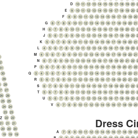
D
10
11
12
13
14
15
16
17
18
19
20
E
9
10
11
12
13
14
15
16
17
18
19
20
F
8
9
10
11
12
13
14
15
16
17
18
19
20
G
6
7
8
9
10
11
12
13
14
15
16
17
18
19
20
21
H
6
7
8
9
10
11
12
13
14
15
16
17
18
19
20
21
J
5
6
7
8
9
10
11
12
13
14
15
16
17
18
19
20
K
5
6
7
8
9
10
11
12
13
14
15
16
17
18
19
20
21
L
4
5
6
7
8
9
10
11
12
13
14
15
16
17
18
19
20
M
4
5
6
7
8
9
10
11
12
13
14
15
16
17
18
19
20
21
3
N
6
7
8
9
10
11
12
13
14
15
16
17
18
19
20
21
22
32
P
5
6
7
8
9
10
11
12
13
14
15
16
17
18
19
20
21
22
31
Q
3
4
5
6
7
8
9
10
11
12
13
14
15
16
17
18
19
20
21
30
29
R
5
6
7
8
9
10
11
12
13
14
15
16
17
18
19
20
21
22
8
28
S
6
7
8
9
10
11
12
13
14
15
16
17
18
19
20
21
22
27
27
T
5
6
7
8
9
10
11
12
13
14
15
16
17
18
19
20
21
26
26
U
5
6
7
8
9
10
11
12
13
14
15
16
17
18
19
20
25
25
V
6
7
8
9
10
11
12
13
14
15
16
17
18
19
20
24
24
23
23
Z
22
22
Dress Ci
21
21
21
20
20
20
A
7
8
9
10
11
12
13
14
15
16
17
18
19
20
19
19
19
B
7
8
9
10
11
12
13
14
15
16
17
18
19
20