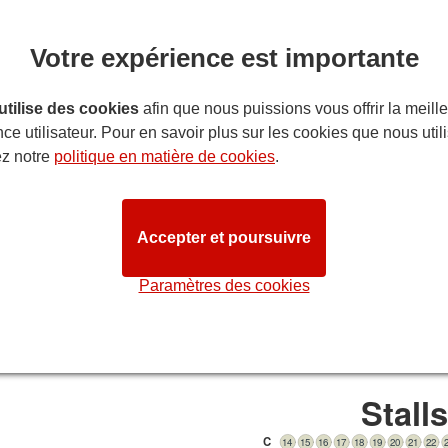
Votre expérience est importante
 utilise des cookies
afin que nous puissions vous offrir la meill
ce utilisateur. Pour en savoir plus sur les cookies que nous util
ez notre
politique en matière de cookies
.
ITINÉRAIR
Accepter et poursuivre
 salle du Old Vic Theatre
on
: nous faisons de notre mieux pour que notre plan de salle refl
Paramètres des cookies
es différences. Les clients ayant des besoins spécifiques sont in
STAGE
Stall
C
14
15
16
17
18
19
20
21
22