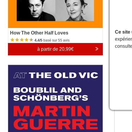
Ce site
How The Other Half Loves
expérien
4.4/5
basé sur 55 avis
consult
à partir de
20,99€
Martin Guerre
Plan de
Attenti
de légèr