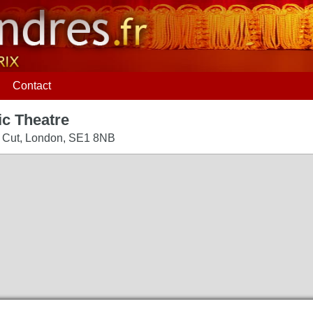
Contact
ic Theatre
 Cut
,
London
,
SE1 8NB