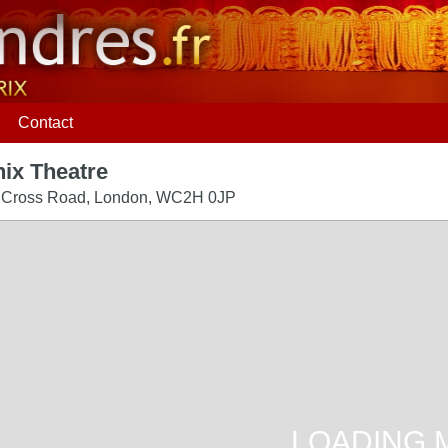
Contact
ix Theatre
 Cross Road
,
London
,
WC2H 0JP