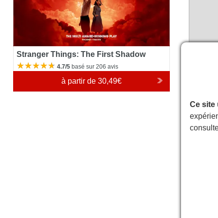
Stranger Things: The First Shadow
4.7/5
basé sur 206 avis
à partir de
30,49€
Ce site
expérien
Plan d
consult
Attenti
de légèr