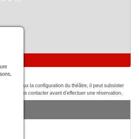
E
eure
isons,
ète au mieux la configuration du théâtre, il peut subsister
vités à nous contacter avant d'effectuer une réservation.
E