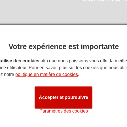
Votre expérience est importante
ITINÉRAIR
 utilise des cookies
afin que nous puissions vous offrir la meill
ce utilisateur. Pour en savoir plus sur les cookies que nous util
e salle du Phoenix Theatre
ez notre
politique en matière de cookies
.
on
: nous faisons de notre mieux pour que notre plan de salle refl
es différences. Les clients ayant des besoins spécifiques sont in
STAG
Accepter et poursuivre
Paramètres des cookies