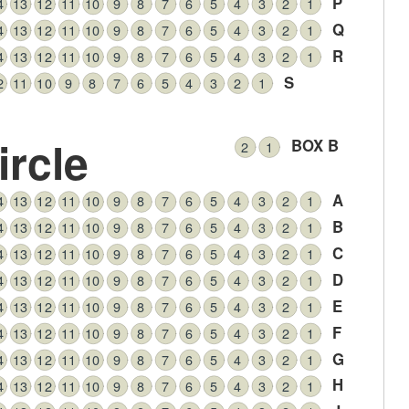
P
4
13
12
11
10
9
8
7
6
5
4
3
2
1
Q
4
13
12
11
10
9
8
7
6
5
4
3
2
1
R
4
13
12
11
10
9
8
7
6
5
4
3
2
1
S
2
11
10
9
8
7
6
5
4
3
2
1
ircle
BOX B
2
1
A
4
13
12
11
10
9
8
7
6
5
4
3
2
1
B
4
13
12
11
10
9
8
7
6
5
4
3
2
1
C
4
13
12
11
10
9
8
7
6
5
4
3
2
1
D
4
13
12
11
10
9
8
7
6
5
4
3
2
1
E
4
13
12
11
10
9
8
7
6
5
4
3
2
1
F
4
13
12
11
10
9
8
7
6
5
4
3
2
1
G
4
13
12
11
10
9
8
7
6
5
4
3
2
1
H
4
13
12
11
10
9
8
7
6
5
4
3
2
1