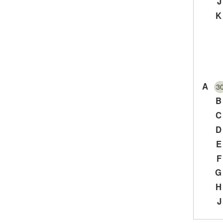
J
K
A
3
B
C
D
E
F
G
H
J