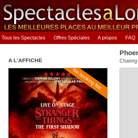
Tous les Spectacles
Offres Spéciales
A propos
FAQ
Phoen
A L'AFFICHE
Charing
No booking fee
Stranger Things: The First Shadow